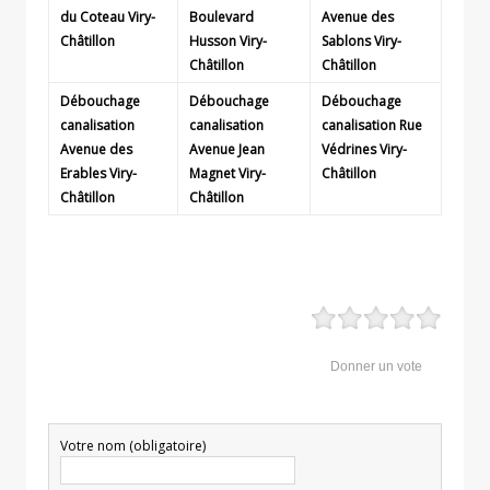
du Coteau
Viry-
Boulevard
Avenue des
Châtillon
Husson
Viry-
Sablons
Viry-
Châtillon
Châtillon
Débouchage
Débouchage
Débouchage
canalisation
canalisation
canalisation Rue
Avenue des
Avenue Jean
Védrines
Viry-
Erables
Viry-
Magnet
Viry-
Châtillon
Châtillon
Châtillon
Donner un vote
Votre nom (obligatoire)