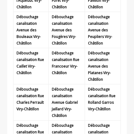
l’Aqueduc
Viry-
Forêt
Viry-
Pavillon
Viry-
Châtillon
Châtillon
Châtillon
Débouchage
Débouchage
Débouchage
canalisation
canalisation
canalisation
Avenue des
Avenue des
Avenue des
Bouleaux
Viry-
Fougères
Viry-
Peupliers
Viry-
Châtillon
Châtillon
Châtillon
Débouchage
Débouchage
Débouchage
canalisation Rue
canalisation Rue
canalisation
Caillet
Viry-
Francoeur
Viry-
Avenue des
Châtillon
Châtillon
Platanes
Viry-
Châtillon
Débouchage
Débouchage
Débouchage
canalisation Rue
canalisation
canalisation Rue
Charles Perrault
Avenue Gabriel
Rolland Garros
Viry-Châtillon
Jaillard
Viry-
Viry-Châtillon
Châtillon
Débouchage
Débouchage
Débouchage
canalisation Rue
canalisation
canalisation